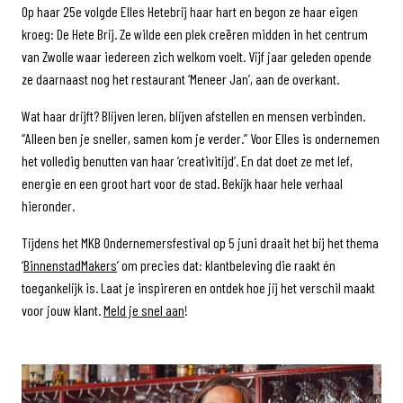
Op haar 25e volgde Elles Hetebrij haar hart en begon ze haar eigen
kroeg: De Hete Brij. Ze wilde een plek creëren midden in het centrum
van Zwolle waar iedereen zich welkom voelt. Vijf jaar geleden opende
ze daarnaast nog het restaurant ‘Meneer Jan’, aan de overkant.
Wat haar drijft? Blijven leren, blijven afstellen en mensen verbinden.
“Alleen ben je sneller, samen kom je verder.” Voor Elles is ondernemen
het volledig benutten van haar ‘creativitijd’. En dat doet ze met lef,
energie en een groot hart voor de stad. Bekijk haar hele verhaal
hieronder.
Tijdens het MKB Ondernemersfestival op 5 juni draait het bij het thema
‘
BinnenstadMakers
’ om precies dat: klantbeleving die raakt én
toegankelijk is. Laat je inspireren en ontdek hoe jij het verschil maakt
voor jouw klant.
Meld je snel aan
!