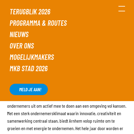
TERUGBLIK 2026
PROGRAMMA & ROUTES
NIEUWS
MKB STAD 2026
OVER ONS
MOGELIJKMAKERS
MKB STAD 2026
ARNHEM IS MKB STAD VAN 2026
MELD JE AAN!
In 2026 staat Arnhem centraal als MKB Stad 2026. De stad nodigt
ondernemers uit om actief mee te doen aan een omgeving vol kansen.
Met een sterk ondernemersklimaat waarin innovatie, creativiteit en
samenwerking centraal staan, biedt Arnhem volop ruimte om te
groeien en met energie te ondernemen. Het hele jaar door worden er