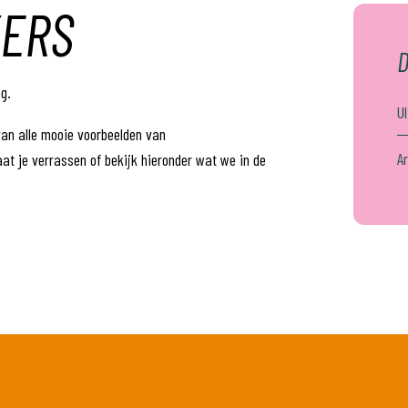
KERS
D
ng.
U
van alle mooie voorbeelden van
A
t je verrassen of bekijk hieronder wat we in de