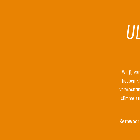
U
Wil jij v
hebben kl
verwachting
slimme str
Kernwoor