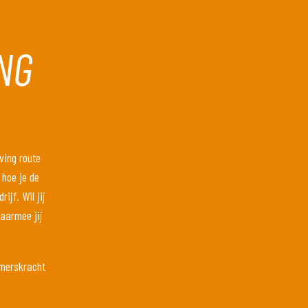
NG
ving route
 hoe je de
ijf. Wil jij
waarmee jij
emerskracht