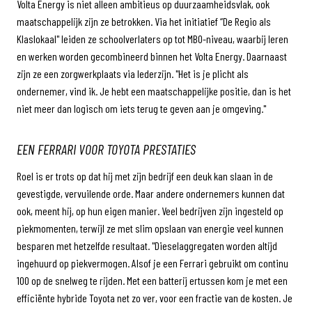
Volta Energy is niet alleen ambitieus op duurzaamheidsvlak, ook
maatschappelijk zijn ze betrokken. Via het initiatief “De Regio als
Klaslokaal" leiden ze schoolverlaters op tot MBO-niveau, waarbij leren
en werken worden gecombineerd binnen het Volta Energy. Daarnaast
zijn ze een zorgwerkplaats via Iederzijn. "Het is je plicht als
ondernemer, vind ik. Je hebt een maatschappelijke positie, dan is het
niet meer dan logisch om iets terug te geven aan je omgeving."
EEN FERRARI VOOR TOYOTA PRESTATIES
Roel is er trots op dat hij met zijn bedrijf een deuk kan slaan in de
gevestigde, vervuilende orde. Maar andere ondernemers kunnen dat
ook, meent hij, op hun eigen manier. Veel bedrijven zijn ingesteld op
piekmomenten, terwijl ze met slim opslaan van energie veel kunnen
besparen met hetzelfde resultaat. "Dieselaggregaten worden altijd
ingehuurd op piekvermogen. Alsof je een Ferrari gebruikt om continu
100 op de snelweg te rijden. Met een batterij ertussen kom je met een
efficiënte hybride Toyota net zo ver, voor een fractie van de kosten. Je