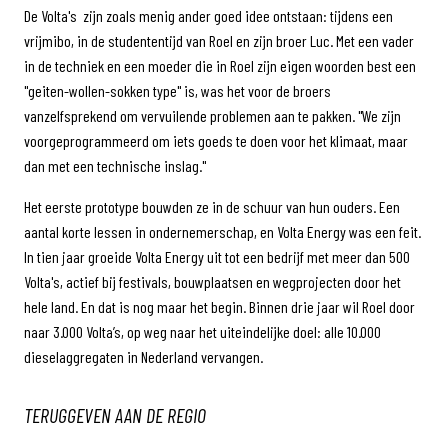
De Volta's zijn zoals menig ander goed idee ontstaan: tijdens een
vrijmibo, in de studententijd van Roel en zijn broer Luc. Met een vader
in de techniek en een moeder die in Roel zijn eigen woorden best een
"geiten-wollen-sokken type" is, was het voor de broers
vanzelfsprekend om vervuilende problemen aan te pakken. "We zijn
voorgeprogrammeerd om iets goeds te doen voor het klimaat, maar
dan met een technische inslag."
Het eerste prototype bouwden ze in de schuur van hun ouders. Een
aantal korte lessen in ondernemerschap, en Volta Energy was een feit.
In tien jaar groeide Volta Energy uit tot een bedrijf met meer dan 500
Volta's, actief bij festivals, bouwplaatsen en wegprojecten door het
hele land. En dat is nog maar het begin. Binnen drie jaar wil Roel door
naar 3.000 Volta’s, op weg naar het uiteindelijke doel: alle 10.000
dieselaggregaten in Nederland vervangen.
TERUGGEVEN AAN DE REGIO