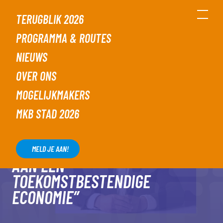
TERUGBLIK 2026
PROGRAMMA & ROUTES
NIEUWS
DONDERDAG 22 MEI, 2025
OVER ONS
“DIT FESTIVAL
MOGELIJKMAKERS
LAAT ZIEN WAAR
ONZE KRACHT
MKB STAD 2026
LIGT:
SAMENWERKEN
MELD JE AAN!
AAN EEN
TOEKOMSTBESTENDIGE
ECONOMIE”
MELD JE AAN