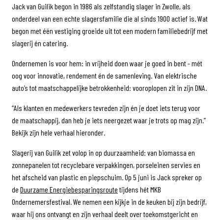
Jack van Guilik begon in 1986 als zelfstandig slager in Zwolle, als
onderdeel van een echte slagersfamilie die al sinds 1900 actief is. Wat
begon met één vestiging groeide uit tot een modern familiebedrijf met
slagerij én catering.
Ondernemen is voor hem: in vrijheid doen waar je goed in bent - mét
oog voor innovatie, rendement én de samenleving. Van elektrische
auto’s tot maatschappelijke betrokkenheid: vooroplopen zit in zijn DNA.
“Als klanten en medewerkers tevreden zijn én je doet iets terug voor
de maatschappij, dan heb je iets neergezet waar je trots op mag zijn.”
Bekijk zijn hele verhaal hieronder.
Slagerij van Guilik zet volop in op duurzaamheid: van biomassa en
zonnepanelen tot recyclebare verpakkingen, porseleinen servies en
het afscheid van plastic en piepschuim. Op 5 juni is Jack spreker op
de
Duurzame Energiebesparingsroute
tijdens hét MKB
Ondernemersfestival. We nemen een kijkje in de keuken bij zijn bedrijf,
waar hij ons ontvangt en zijn verhaal deelt over toekomstgericht en